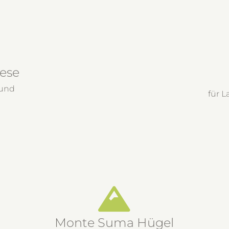
iese
 und
für L
Monte Suma Hügel