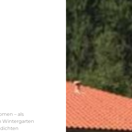
omen – als
em Wintergarten
 dichten