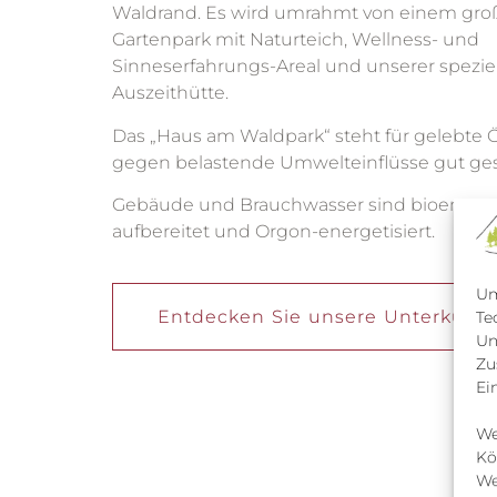
Waldrand. Es wird umrahmt von einem gr
Gartenpark mit Naturteich, Wellness- und
Sinneserfahrungs-Areal und unserer spezie
Auszeithütte.
Das „Haus am Waldpark“ steht für gelebte Ö
gegen belastende Umwelteinflüsse gut ges
Gebäude und Brauchwasser sind bioenerget
aufbereitet und Orgon-energetisiert.
Um
Entdecken Sie unsere Unterkünft
Te
Un
Zu
Ei
We
Kö
We