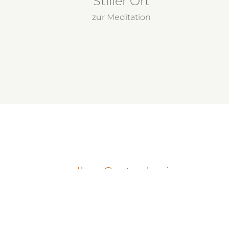
Stiller Ort
zur Meditation
Ihre Gastgeberin
ÜBER MIC
Als zertifizierte Ernährungsberaterin g