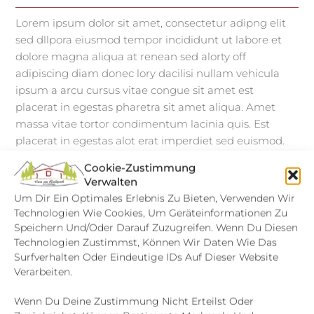
Lorem ipsum dolor sit amet, consectetur adipng elit
sed dllpora eiusmod tempor incididunt ut labore et
dolore magna aliqua at renean sed alorty off
adipiscing diam donec lory dacilisi nullam vehicula
ipsum a arcu cursus vitae congue sit amet est
placerat in egestas pharetra sit amet aliqua. Amet
massa vitae tortor condimentum lacinia quis. Est
placerat in egestas alot erat imperdiet sed euismod.
maecenas ultricies mi eget mauris. faucibus purus in
Cookie-Zustimmung
massa tempor nec feugiat nisl pretium fusce.
Verwalten
Um Dir Ein Optimales Erlebnis Zu Bieten, Verwenden Wir
Technologien Wie Cookies, Um Geräteinformationen Zu
Speichern Und/oder Darauf Zuzugreifen. Wenn Du Diesen
Technologien Zustimmst, Können Wir Daten Wie Das
Surfverhalten Oder Eindeutige IDs Auf Dieser Website
Verarbeiten.
Wenn Du Deine Zustimmung Nicht Erteilst Oder