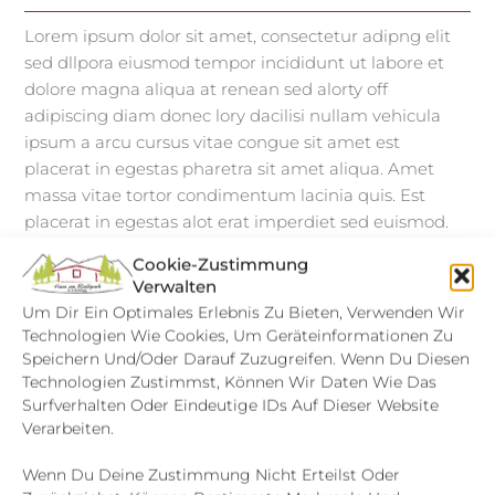
Lorem ipsum dolor sit amet, consectetur adipng elit
sed dllpora eiusmod tempor incididunt ut labore et
dolore magna aliqua at renean sed alorty off
adipiscing diam donec lory dacilisi nullam vehicula
ipsum a arcu cursus vitae congue sit amet est
placerat in egestas pharetra sit amet aliqua. Amet
massa vitae tortor condimentum lacinia quis. Est
placerat in egestas alot erat imperdiet sed euismod.
maecenas ultricies mi eget mauris. faucibus purus in
Cookie-Zustimmung
massa tempor nec feugiat nisl pretium fusce.
Verwalten
Um Dir Ein Optimales Erlebnis Zu Bieten, Verwenden Wir
Technologien Wie Cookies, Um Geräteinformationen Zu
Speichern Und/oder Darauf Zuzugreifen. Wenn Du Diesen
Technologien Zustimmst, Können Wir Daten Wie Das
Surfverhalten Oder Eindeutige IDs Auf Dieser Website
Verarbeiten.
Wenn Du Deine Zustimmung Nicht Erteilst Oder